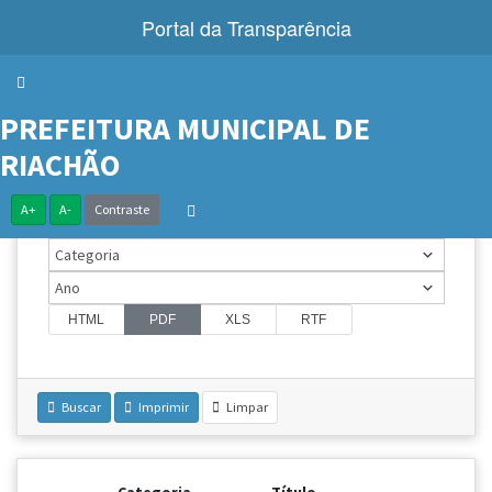
Portal da Transparência
Menu
PREFEITURA MUNICIPAL DE
Publicações
RIACHÃO
A+
A-
Contraste
HTML
PDF
XLS
RTF
Buscar
Imprimir
Limpar