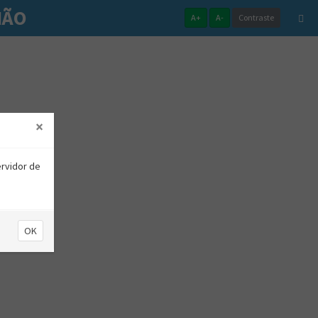
HÃO
A+
A-
Contraste
×
ervidor de
OK