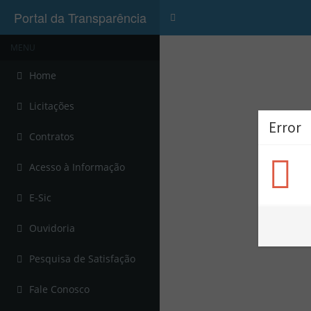
Portal da Transparência
Menu
MENU
Home
Licitações
Error
Contratos
Acesso à Informação
E-Sic
Ouvidoria
Pesquisa de Satisfação
Fale Conosco