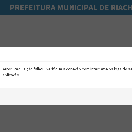
PREFEITURA MUNICIPAL DE RIAC
error: Requisição falhou. Verifique a conexão com internet e os logs do s
aplicação