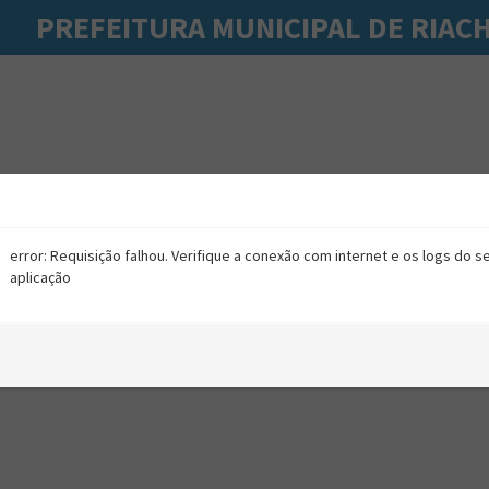
PREFEITURA MUNICIPAL DE RIAC
error: Requisição falhou. Verifique a conexão com internet e os logs do s
aplicação