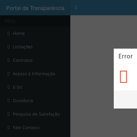
Portal da Transparência
Menu
MENU
Home
Licitações
Error
Contratos
Acesso à Informação
E-Sic
Ouvidoria
Pesquisa de Satisfação
Fale Conosco