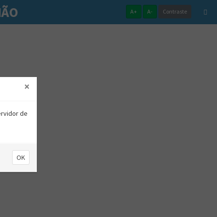
HÃO
A+
A-
Contraste
×
ervidor de
OK