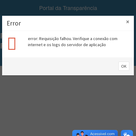
Portal da Transparência
×
Error
Menu
PREFEITURA MUNICIPAL DE
error: Requisição falhou. Verifique a conexão com
RIACHÃO
internet e os logs do servidor de aplicação
A+
A-
Contraste
OK