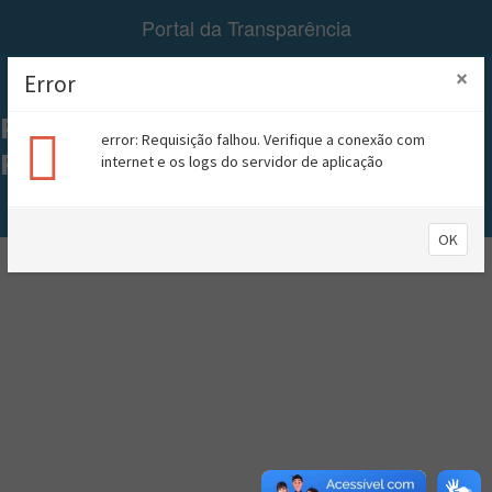
Portal da Transparência
×
Error
Menu
PREFEITURA MUNICIPAL DE
error: Requisição falhou. Verifique a conexão com
RIACHÃO
internet e os logs do servidor de aplicação
A+
A-
Contraste
OK