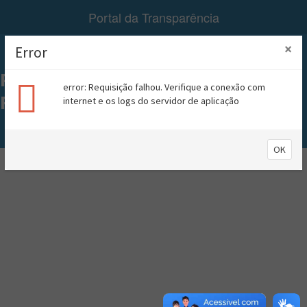
Portal da Transparência
×
Error
Menu
PREFEITURA MUNICIPAL DE
error: Requisição falhou. Verifique a conexão com
RIACHÃO
internet e os logs do servidor de aplicação
A+
A-
Contraste
OK