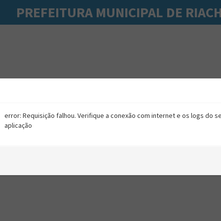
PREFEITURA MUNICIPAL DE RIAC
error: Requisição falhou. Verifique a conexão com internet e os logs do s
aplicação