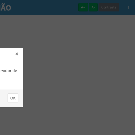
HÃO
A+
A-
Contraste
×
ervidor de
OK