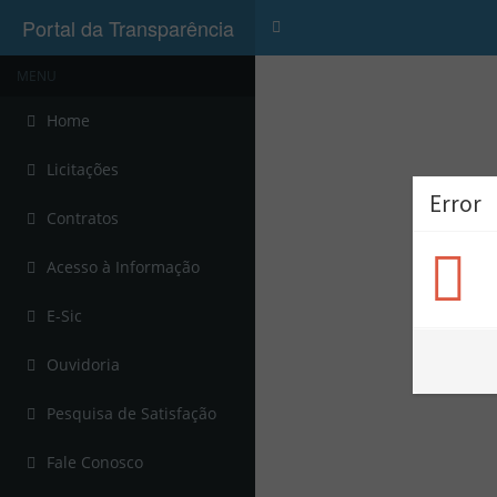
Portal da Transparência
Menu
MENU
Home
Licitações
Error
Contratos
Acesso à Informação
E-Sic
Ouvidoria
Pesquisa de Satisfação
Fale Conosco